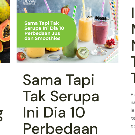
Sama Tapi
Tak Serupa
P
n
g
Ini Dia 10
l
t
Perbedaan
p