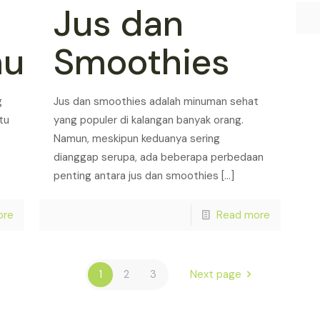
Jus dan
mu
Smoothies
g
Jus dan smoothies adalah minuman sehat
tu
yang populer di kalangan banyak orang.
Namun, meskipun keduanya sering
dianggap serupa, ada beberapa perbedaan
penting antara jus dan smoothies
[…]
ore
Read more
1
2
3
Next page