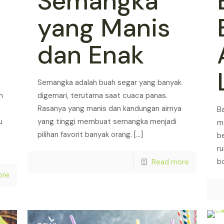
Semangka
yang Manis
dan Enak
Semangka adalah buah segar yang banyak
h
digemari, terutama saat cuaca panas.
Rasanya yang manis dan kandungan airnya
B
u
yang tinggi membuat semangka menjadi
m
pilihan favorit banyak orang.
[…]
b
r
b
Read more
ore