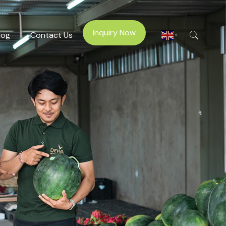
Inquiry Now
log
Contact Us
▼