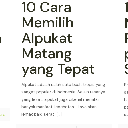
10 Cara
Memilih
a
Alpukat
Matang
yang Tepat
Alpukat adalah salah satu buah tropis yang
P
sangat populer di Indonesia. Selain rasanya
sa
yang lezat, alpukat juga dikenal memiliki
L
banyak manfaat kesehatan—kaya akan
p
lemak baik, serat,
[…]
s
ore