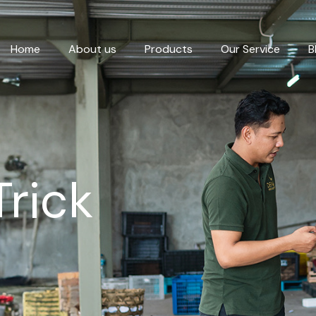
Home
About us
Products
Our Service
B
Trick