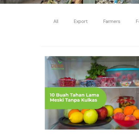
All
Export
Farmers
F